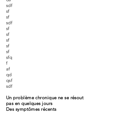
sdf
sf
sf
sdf
sf
sf
sf
sf
sf
sfq
f
af
qd
qsf
sdf
Un problème chronique ne se résout
pas en quelques jours
Des symptômes récents